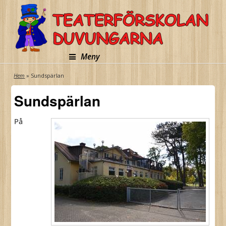
Meny
Du Är Här
Hem
» Sundspärlan
Sundspärlan
På