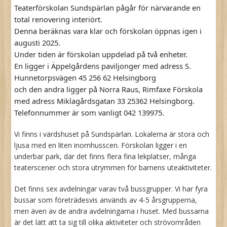
Teaterförskolan Sundspärlan pågår för närvarande en
total renovering interiört.
Denna beräknas vara klar och förskolan öppnas igen i
augusti 2025.
Under tiden är förskolan uppdelad på två enheter.
En ligger i Äppelgårdens paviljonger med adress S.
Hunnetorpsvägen 45 256 62 Helsingborg
och den andra ligger på Norra Raus, Rimfaxe Förskola
med adress Miklagårdsgatan 33 25362 Helsingborg.
Telefonnummer är som vanligt 042 139975.
Vi finns i värdshuset på Sundspärlan. Lokalerna är stora och
ljusa med en liten inomhusscen. Förskolan ligger i en
underbar park, där det finns flera fina lekplatser, många
teaterscener och stora utrymmen för barnens uteaktiviteter.
Det finns sex avdelningar varav två bussgrupper. Vi har fyra
bussar som företrädesvis används av 4-5 årsgrupperna,
men även av de andra avdelningarna i huset. Med bussarna
är det lätt att ta sig till olika aktiviteter och strövområden